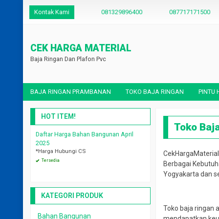
Kontak Kami
081329896400
087717171500
CEK HARGA MATERIAL
Baja Ringan Dan Plafon Pvc
BAJA RINGAN PRAMBANAN
TOKO BAJA RINGAN
PINTU
HOT ITEM!
Toko Baj
g Metal
Daftar Harga Bahan Bangunan April
Harga Rumah Tipe 36 Desa
nis Dan Merk
2025
Juni 2025
*Harga Hubungi CS
*Harga Hubungi CS
CekHargaMateria
ngi CS
Tersedia
Tersedia
Berbagai Kebutuh
Yogyakarta dan se
KATEGORI PRODUK
Toko baja ringan
Bahan Bangunan
mendapatkan keunt