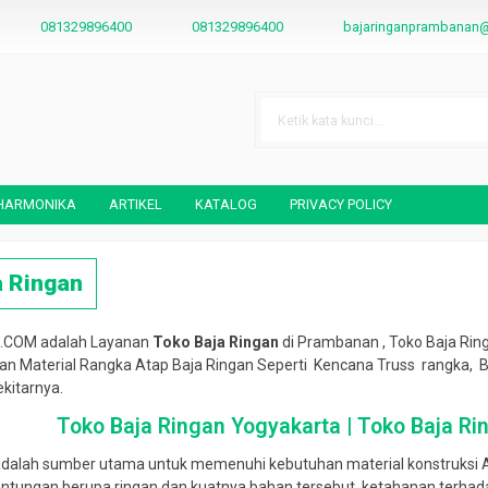
081329896400
081329896400
bajaringanprambanan
 HARMONIKA
ARTIKEL
KATALOG
PRIVACY POLICY
a Ringan
in Terbaru
Jasa Pasang Plafon Pvc Jogja
Harga Atap Spandek Per M
*Harga Hubungi CS
Bulan April 2025
*Harga Hubungi CS
Tersedia
l.COM adalah Layanan
Toko Baja Ringan
di Prambanan , Toko Baja Rin
Tersedia
an Material Rangka Atap Baja Ringan Seperti Kencana Truss rangka, B
kitarnya.
Toko Baja Ringan Yogyakarta | Toko Baja R
 adalah sumber utama untuk memenuhi kebutuhan material konstruksi
ungan berupa ringan dan kuatnya bahan tersebut, ketahanan terhadap k