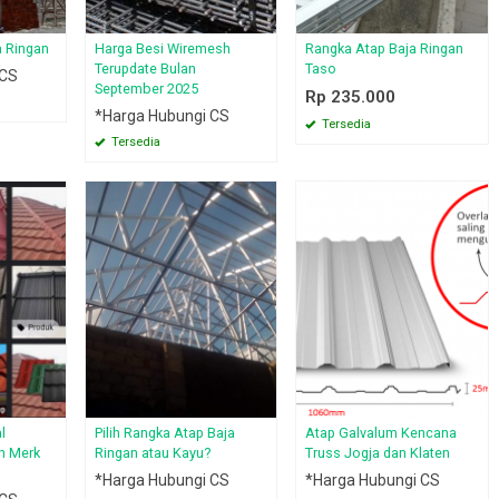
a Ringan
Harga Besi Wiremesh
Rangka Atap Baja Ringan
Terupdate Bulan
Taso
 CS
September 2025
Rp 235.000
*Harga Hubungi CS
Tersedia
Tersedia
l
Pilih Rangka Atap Baja
Atap Galvalum Kencana
n Merk
Ringan atau Kayu?
Truss Jogja dan Klaten
*Harga Hubungi CS
*Harga Hubungi CS