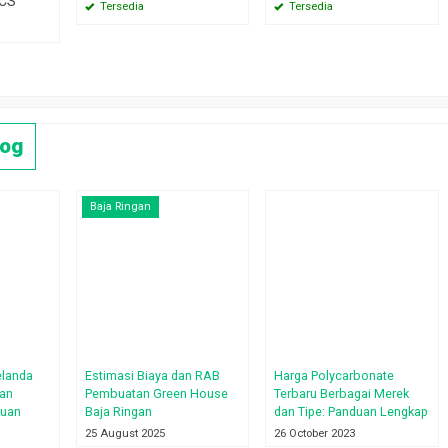
 CS
Tersedia
Tersedia
log
Baja Ringan
elanda
Estimasi Biaya dan RAB
Harga Polycarbonate
pan
Pembuatan Green House
Terbaru Berbagai Merek
duan
Baja Ringan
dan Tipe: Panduan Lengkap
25 August 2025
26 October 2023