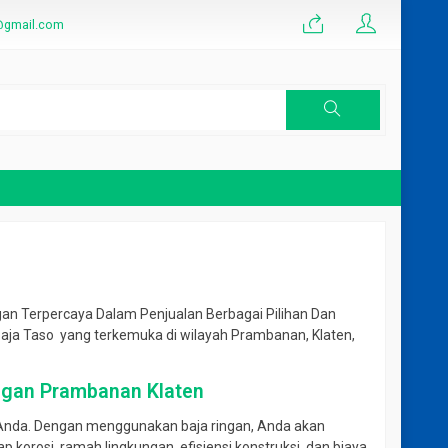
@gmail.com
eter Murah
gan Terpercaya Dalam Penjualan Berbagai Pilihan Dan
aja Taso yang terkemuka di wilayah Prambanan, Klaten,
ingan Prambanan Klaten
 Anda. Dengan menggunakan baja ringan, Anda akan
orosi, ramah lingkungan, efisiensi konstruksi, dan biaya