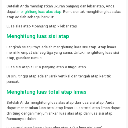
Setelah Anda mendapatkan ukuran panjang dan lebar atap, Anda
dapat
menghitung luas alas atap
. Rumus untuk menghitung luas alas
atap adalah sebagai berikut:
Luas alas atap = panjang atap × lebar atap
Menghitung luas sisi atap
Langkah selanjutnya adalah menghitung luas sisi atap. Atap limas
memiliki empat sisi segitiga yang sama. Untuk menghitung luas sisi
atap, gunakan rumus:
Luas sisi atap = 0.5 × panjang atap × tinggi atap
Di sini, tinggi atap adalah jarak vertikal dari tengah atap ke titik
puncak.
Menghitung luas total atap limas
Setelah Anda menghitung luas alas atap dan luas sisi atap, Anda
dapat menentukan luas total atap limas. Luas total atap limas dapat
dihitung dengan menjumlahkan luas alas atap dan luas sisi atap.
Rumusnya adalah:
Luas total atap limas = luas alas atap + (4 × luas sisi atap)