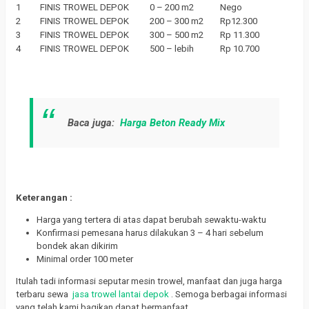
1
FINIS TROWEL DEPOK
0 – 200 m2
Nego
2
FINIS TROWEL DEPOK
200 – 300 m2
Rp12.300
3
FINIS TROWEL DEPOK
300 – 500 m2
Rp 11.300
4
FINIS TROWEL DEPOK
500 – lebih
Rp 10.700
Baca juga:
Harga Beton Ready Mix
Keterangan :
Harga yang tertera di atas dapat berubah sewaktu-waktu
Konfirmasi pemesana harus dilakukan 3 – 4 hari sebelum
bondek akan dikirim
Minimal order 100 meter
Itulah tadi informasi seputar mesin trowel, manfaat dan juga harga
terbaru sewa
jasa trowel lantai depok
.
Semoga berbagai informasi
yang telah kami bagikan dapat bermanfaat.