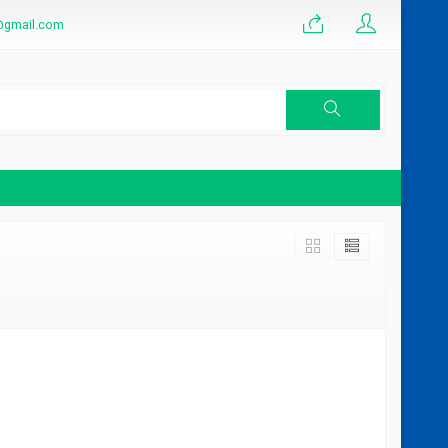
@gmail.com
laten Cawas
Harga Jasa Aspal Hotmix Terbaru
Bulan Maret 2025
*Harga Hubungi CS
Tersedia