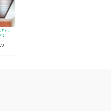
g Plafon
ang
 CS