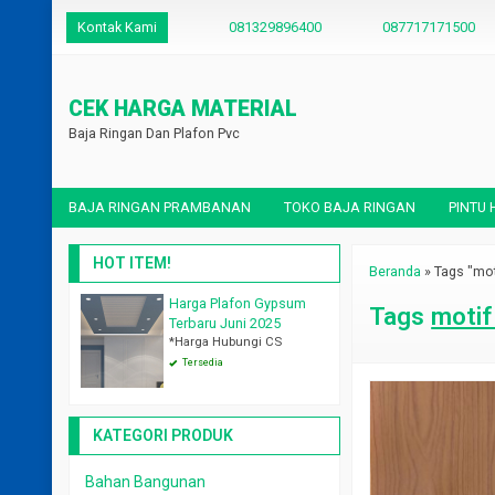
Kontak Kami
081329896400
087717171500
CEK HARGA MATERIAL
Baja Ringan Dan Plafon Pvc
BAJA RINGAN PRAMBANAN
TOKO BAJA RINGAN
PINTU
HOT ITEM!
Beranda
»
Tags "mot
Harga Plafon Gypsum
Harga Atap Baja Ringan Per L
Tags
motif
*Harga Hubungi CS
Terbaru Juni 2025
*Harga Hubungi CS
Tersedia
Tersedia
KATEGORI PRODUK
Bahan Bangunan