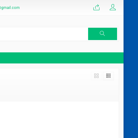
@gmail.com
n Plafon
Plafon PVC Murah Diklaten Dan
Terlengkap
*Harga Hubungi CS
Tersedia