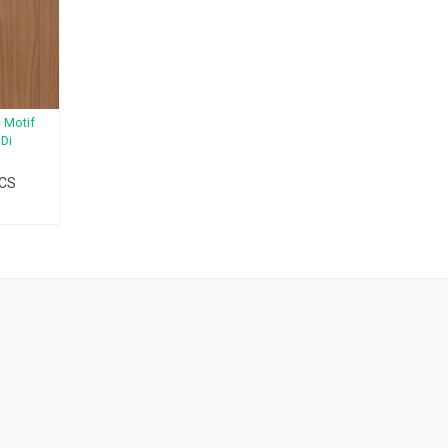
c Motif
Di
 CS