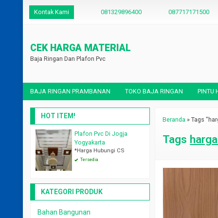
Kontak Kami
081329896400
087717171500
CEK HARGA MATERIAL
Baja Ringan Dan Plafon Pvc
BAJA RINGAN PRAMBANAN
TOKO BAJA RINGAN
PINTU
HOT ITEM!
Beranda
»
Tags "har
Plafon Pvc Di Jogja
Toko Tempat Jual Plafon P
Tags
harga
Yogyakarta
Dan Per Dus
*Harga Hubungi CS
*Harga Hubungi CS
Tersedia
Tersedia
KATEGORI PRODUK
Bahan Bangunan