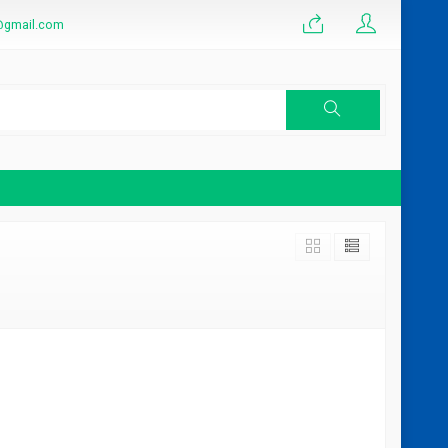
@gmail.com
Seng
Daftar Harga 1 Mobil Molen Holcim
Terbaru Bulan Maret 2025
*Harga Hubungi CS
Tersedia