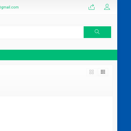
@gmail.com
rkini
Pusat plafon PVC Yogyakarta Grosir
Plafon PVC Klaten
*Harga Hubungi CS
Tersedia