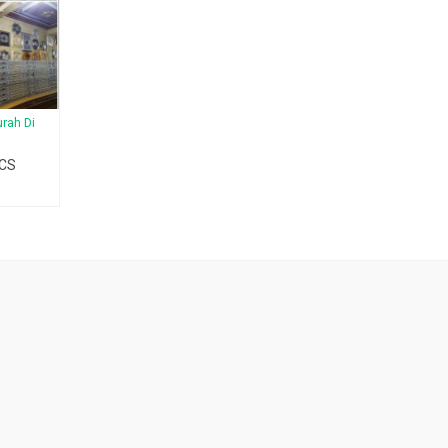
urah Di
 CS