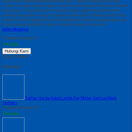
kami www.bajaringanprambanan.com. Saat ini dunia konstruksi
sudah mengenal baja ringan untuk mendukung pembuatan sebuah
bangunan. Pengetahuan mengenai baja ringan menjadi elemen
penting bagi kalian yang menggeluti pekerjaan dibidang konstruksi.
Selain itu hal ini juga perlu disosialisasikan kepada masyarakat luas.
Karena masyarakatlah yang menjadi pengguna sebuah…
selengkapnya
*Harga Hubungi CS
Tersedia
Hubungi Kami
Tutup Sidebar
Hot Item!
Daftar Harga Kabel Listrik Per Meter Semua Merk
Terbaru
*Harga Hubungi CS
Tersedia