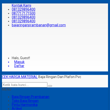
Kontak Kami
081329896400
087717171500
081329896400
081329896400
bajaringanprambanan@gmail.com
Halo, Guest!
Masuk
Daftar
CEK HARGA MATERIAL
Baja Ringan Dan Plafon Pvc
MENU
Baja Ringan Prambanan
Toko Baja Ringan
Pintu Harmonika
Artikel