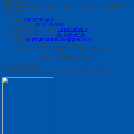
Kontak Kami
Apabila ada yang ditanyakan, silahkan hubungi kami melalui kontak
di bawah ini.
SMS
081329896400
Call Center
087717171500
Whatsapp
Pemesanan
081329896400
Whatsapp
Dian Nahari
081329896400
Email
bajaringanprambanan@gmail.com
Buka jam 08.00 s/d jam 21.00 , Sabtu- Minggu tutup
Jogja - Prambanan - Klaten
Produk Quick Order
Pemesanan dapat langsung menghubungi kontak dibawah: