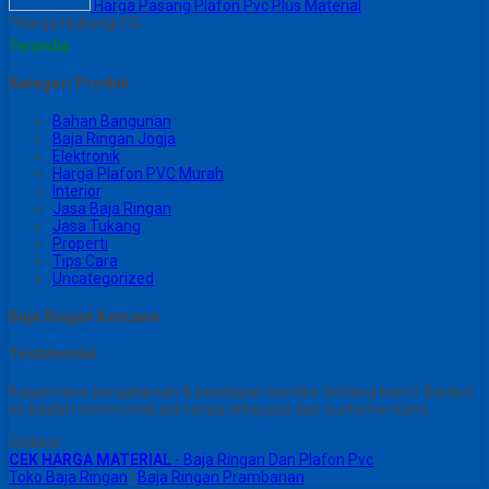
Harga Pasang Plafon Pvc Plus Material
*Harga Hubungi CS
Tersedia
Kategori Produk
Bahan Bangunan
Baja Ringan Jogja
Elektronik
Harga Plafon PVC Murah
Interior
Jasa Baja Ringan
Jasa Tukang
Properti
Tips Cara
Uncategorized
Baja Ringan Kencana
Testimonial
Bagaimana pengalaman & pendapat mereka tentang kami? Berikut
ini adalah testimonial asli tanpa rekayasa dari customer kami.
Sidebar
CEK HARGA MATERIAL
- Baja Ringan Dan Plafon Pvc
Toko Baja Ringan
|
Baja Ringan Prambanan