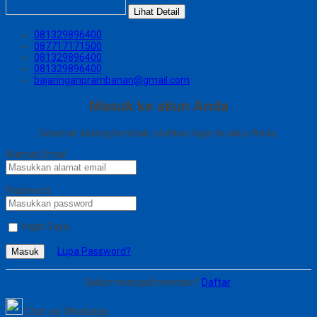
Lihat Detail
081329896400
087717171500
081329896400
081329896400
bajaringanprambanan@gmail.com
Masuk ke akun Anda
Selamat datang kembali, silahkan login ke akun Anda.
Alamat Email
Password
Ingat Saya
Lupa Password?
Masuk
Belum menjadi member?
Daftar
Chat via Whatsapp