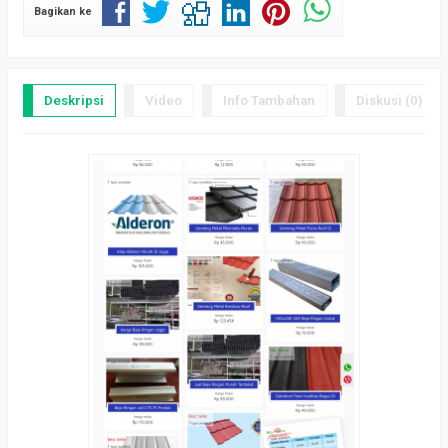
Bagikan ke
Deskripsi
Video
Info Tambahan
Diskusi (0)