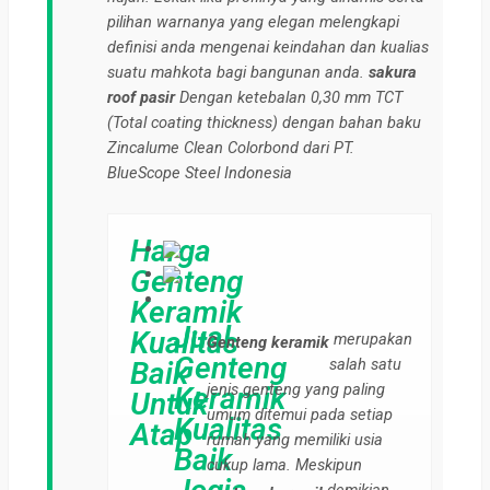
pilihan warnanya yang elegan melengkapi
definisi anda mengenai keindahan dan kualias
suatu mahkota bagi bangunan anda.
sakura
roof pasir
Dengan ketebalan 0,30 mm TCT
(Total coating thickness) dengan bahan baku
Zincalume Clean Colorbond dari PT.
BlueScope Steel Indonesia
Harga
Genteng
Keramik
Jual
Kualitas
merupakan
Genteng keramik
Genteng
salah satu
Baik
jenis genteng yang paling
Keramik
Untuk
umum ditemui pada setiap
Kualitas
Atap
rumah yang memiliki usia
Baik
cukup lama. Meskipun