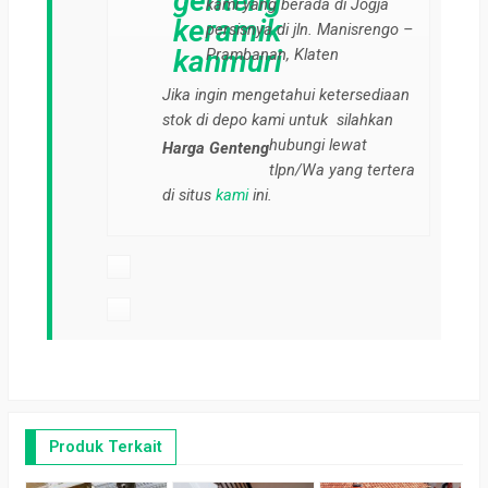
genteng
kami yang berada di Jogja
keramik
persisnya di jln. Manisrengo –
kanmuri
Prambanan, Klaten
Jika ingin mengetahui ketersediaan
stok di depo kami untuk
silahkan
hubungi lewat
Harga Genteng
tlpn/Wa yang tertera
di situs
kami
ini.
Produk Terkait