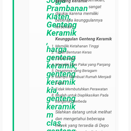
Jogja
demikian,
genteng keramik
Prambanan
sangat
disukai karena memiliki
Klaten,
beberapa keunggulannya
Genteng
tersendiri.
Keramik
,
Keunggulan Genteng Keramik
Memiliki Ketahanan Tinggi
harga
Tahan Benturan Keras
genteng
Tahan Angin
keramik,
Memiliki Usia Pakai yang Panjang
Desainnya yang Beragam
genteng
Mampu Membuat Rumah Menjadi
keramik
Sejuk
kia,
Tidak Membutuhkan Perawatan
Mudah untuk Diaplikasikan Pada
genteng
Bangunan Berbeda
keramik
Silahkan datang untuk melihat
m
dan mengetahui beberapa
clas,
merek yang tersedia di Depo