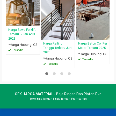
H
T
*
Harga Sewa Forklift
Terbaru Bulan April
2023
Harga Railing
Harga Beton Cor Per
*Harga Hubungi CS
Tangga Terbaru Juni
Meter Terbaru 2025
Tersedia
2025
*Harga Hubungi CS
*Harga Hubungi CS
Tersedia
Tersedia
CEK HARGA MATERIAL
- Baja Ringan Dan Plafon Pvc
Toko Baja Ringan
|
Baja Ringan Prambanan