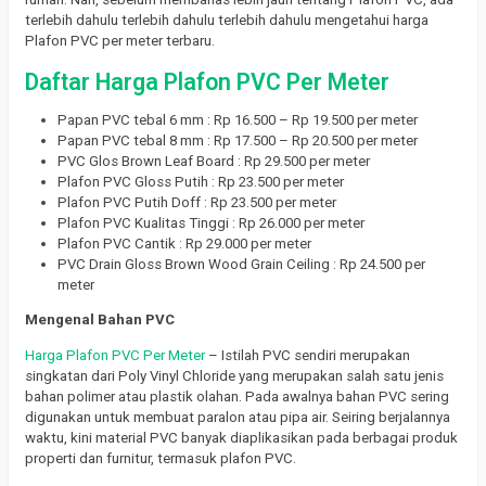
terlebih dahulu terlebih dahulu terlebih dahulu mengetahui harga
Plafon PVC per meter terbaru.
Daftar Harga Plafon PVC Per Meter
Papan PVC tebal 6 mm : Rp 16.500 – Rp 19.500 per meter
Papan PVC tebal 8 mm : Rp 17.500 – Rp 20.500 per meter
PVC Glos Brown Leaf Board : Rp 29.500 per meter
Plafon PVC Gloss Putih : Rp 23.500 per meter
Plafon PVC Putih Doff : Rp 23.500 per meter
Plafon PVC Kualitas Tinggi : Rp 26.000 per meter
Plafon PVC Cantik : Rp 29.000 per meter
PVC Drain Gloss Brown Wood Grain Ceiling : Rp 24.500 per
meter
Mengenal Bahan PVC
Harga Plafon PVC Per Meter
– Istilah PVC sendiri merupakan
singkatan dari Poly Vinyl Chloride yang merupakan salah satu jenis
bahan polimer atau plastik olahan.
Pada awalnya bahan PVC sering
digunakan untuk membuat paralon atau pipa air.
Seiring berjalannya
waktu, kini material PVC banyak diaplikasikan pada berbagai produk
properti dan furnitur, termasuk plafon PVC.