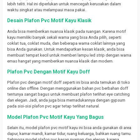
lebih teliti. Hal ini diperlukan untuk mencegah kerusakan dalam
waktu singkat atau melampaui masa pakai.
Desain Plafon Pvc Motif Kayu Klasik
Anda bisa memberikan nuansa klasik pada ruangan. Karena motif
kayu memiliki banyak sekali warna yang bisa Anda pilih, seperti
coklat tua, coklat muda, dan beberapa warna coklat lainnya yang
bisa Anda gunakan. Untuk mendapatkan kesan klasik, anda bisa
membuat tempat kecil untuk memberi lampu led strip dengan warna
emas hangat yang memberikan nuansa klasik dan modern.
Plafon Pvc Dengan Motif Kayu Doff
Plafon pvc dengan motif doff seperti ini bisa anda temukan di toko
online dan offline. Dengan menggunakan bahan pvc berbahan doff
tentunya sangat bagus untuk membuat plafon terlihat eye catching
dan elegan. Jadi, anda juga bisa memadukannya dengan gypsum
pada sisi-sisi plafon pvc agar tetap terlihat natural.
Model Plafon Pvc Motif Kayu Yang Bagus
Selain itu, model plafon pvc motif kayu ini bisa anda gunakan di area
dapur, kamar mandi, kamar tidur, ruang keluarga, bahkan ruang tamu.
Sehingga model plafon pvc kesan nyaman dan elegan, karena