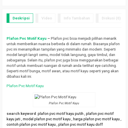
Deskripsi
Video
Info Tambahan
Diskusi (0)
Plafon Pvc Motif Kayu
–
Plafon pvc bisa menjadi pilihan menarik
untuk memberikan nuansa berbeda di dalam rumah. Biasanya plafon
pvc ini menampilkan tampilan yang minimalis dan modern. Seperti
model langit-langit semu, model tidak langsung, gaya timbul, dan
sebagainya. Selain itu, plafon pvc juga bisa menggunakan berbagai
motif untuk membuat ruangan di rumah anda terlihat eye catching.
Seperti motif bunga, motif awan, atau motif kayu seperti yang akan
dibahas kali ini.
Plafon Pvc Motif Kayu
Plafon Pvc Motif Kayu
search keyword
:
plafon pvc motif kayu putih
,
plafon pvc motif
kayu jati
,
model plafon pvc motif kayu
,
harga plafon pvc motif kayu
,
contoh plafon pvc motif kayu
,
plafon pvc motif kayu doff