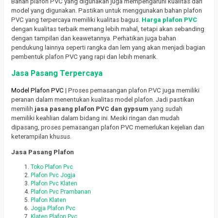
Bahan plafon PVC yang digunakan juga mempengaruhi kualitas dari
model yang digunakan. Pastikan untuk menggunakan bahan plafon
PVC yang terpercaya memiliki kualitas bagus.
Harga plafon PVC
dengan kualitas terbaik memang lebih mahal, tetapi akan sebanding
dengan tampilan dan keawetannya. Perhatikan juga bahan
pendukung lainnya seperti rangka dan lem yang akan menjadi bagian
pembentuk plafon PVC yang rapi dan lebih menarik.
Jasa Pasang Terpercaya
Model Plafon PVC
| Proses pemasangan plafon PVC juga memiliki
peranan dalam menentukan kualitas model plafon. Jadi pastikan
memilih
jasa pasang plafon PVC dan gypsum
yang sudah
memiliki keahlian dalam bidang ini. Meski ringan dan mudah
dipasang, proses pemasangan plafon PVC memerlukan kejelian dan
keterampilan khusus.
Jasa Pasang Plafon
Toko Plafon Pvc
Plafon Pvc Jogja
Plafon Pvc Klaten
Plafon Pvc Prambanan
Plafon Klaten
Jogja Plafon Pvc
Klaten Plafon Pvc