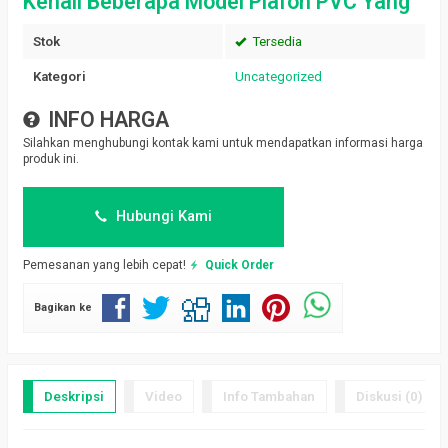
Kenali Beberapa Model Plafon PVC Yang
Stok
Tersedia
Kategori
Uncategorized
INFO HARGA
Silahkan menghubungi kontak kami untuk mendapatkan informasi harga
produk ini.
Hubungi Kami
Pemesanan yang lebih cepat!
Quick Order
Bagikan ke
Deskripsi
Video
Info Tambahan
Diskusi (0)