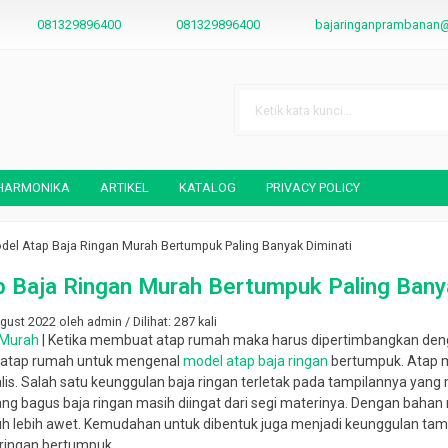
081329896400
081329896400
bajaringanprambanan
 HARMONIKA
ARTIKEL
KATALOG
PRIVACY POLICY
del Atap Baja Ringan Murah Bertumpuk Paling Banyak Diminati
Plafon PVC Terbaru 2025
Harga Granit Semua Ukuran Terbaru
Harga Beton R
 Baja Ringan Murah Bertumpuk Paling Bany
Bulan April 2023
Mei 2025
*Harga Hubungi CS
*Harga Hubung
ust 2022 oleh admin / Dilihat: 287 kali
Tersedia
Tersedia
 Murah
| Ketika membuat atap rumah maka harus dipertimbangkan deng
 atap rumah untuk mengenal
model atap baja ringan
bertumpuk. Atap m
is.
Salah satu keunggulan baja ringan terletak pada tampilannya yang
g bagus baja ringan masih diingat dari segi materinya.
Dengan bahan 
auh lebih awet. Kemudahan untuk dibentuk juga menjadi keunggulan tamb
 ringan bertumpuk.