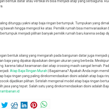
ngan bentuk datar atau vertikal ini bisa menjadi atap yang serbaguna. 
ya.
g paling ditunggu yakni atap baja ringan bertumpuk. Tumpukan yang dim
ling bawah hingga mengecil ke atas.
Pemilik rumah bisa memvariasikan 
k bertumpuk menjadi pilihan banyak pemilik rumah baru karena sedap 
an bentuk silang yang mengarah pada bangunan datar juga menjadi pili
an baja yang dipakai dipadukan dengan ukuran yang berbeda.
Meskipun
ng. karena takut keamanan dari atap crossing masih sangat lemah. Pada
erjadi.
Atap Baja Ringan Murah
| Bagaimana? Apakah Anda ingin memilih 
atap baja ringan yang paling direkomendasikan disini adalah atap baja
ocok dijadikan pilihan.
Setelah mengenal model atap baja ringan bertum
ih jasa yang tepat. Salah satu yang direkomendasikan disini adalah Baj
prambanan.id