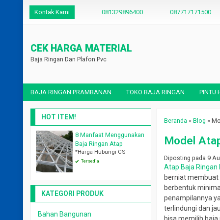
Kontak Kami
081329896400
087717171500
CEK HARGA MATERIAL
Baja Ringan Dan Plafon Pvc
BAJA RINGAN PRAMBANAN
TOKO BAJA RINGAN
PINTU
HOT ITEM!
Beranda
»
Blog
»
Mo
8 Manfaat Menggunakan
Jasa Pasang Plafon Pvc Bergaransi
Daftar Harga 
Model Atap
*Harga Hubungi CS
Rp 155.000
Baja Ringan Atap
*Harga Hubungi CS
Tersedia
Tersedia
Diposting pada 9 Aug
Tersedia
Atap Baja Ringan
berniat membuat
berbentuk minimal
KATEGORI PRODUK
penampilannya yan
terlindungi dan j
Bahan Bangunan
bisa memilih baja