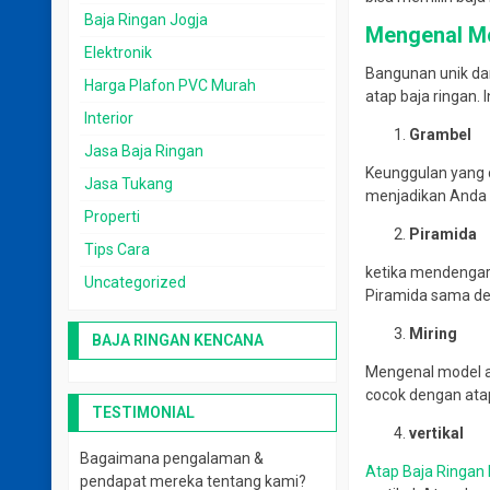
Baja Ringan Jogja
Mengenal Mo
Elektronik
Bangunan unik da
Harga Plafon PVC Murah
atap baja ringan. 
Interior
Grambel
Jasa Baja Ringan
Keunggulan yang 
Jasa Tukang
menjadikan Anda b
Properti
Piramida
Tips Cara
ketika mendengar
Uncategorized
Piramida sama de
Miring
BAJA RINGAN KENCANA
Mengenal model a
cocok dengan atap
TESTIMONIAL
vertikal
Bagaimana pengalaman &
Atap Baja Ringan
pendapat mereka tentang kami?