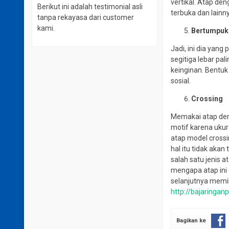
vertikal. Atap de
Berikut ini adalah testimonial asli
terbuka dan lainn
tanpa rekayasa dari customer
kami.
Bertumpuk
Jadi, ini dia yan
segitiga lebar pa
keinginan. Bentu
sosial.
Crossing
Memakai atap deng
motif
karena ukur
atap model crossi
hal itu tidak akan t
salah satu jenis 
mengapa atap ini c
selanjutnya memil
http://bajaringan
Bagikan ke