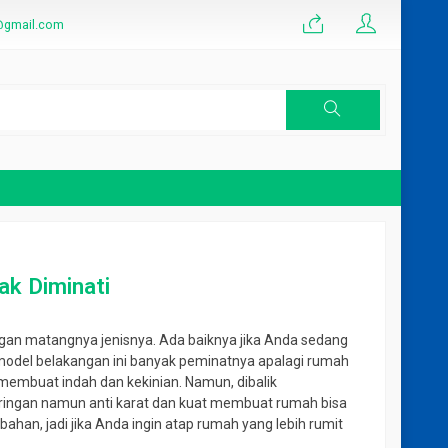
@gmail.com
eady Mix K 300 Terbaru
ak Diminati
i CS
an matangnya jenisnya. Ada baiknya jika Anda sedang
odel belakangan ini banyak peminatnya apalagi rumah
 membuat indah dan kekinian. Namun, dibalik
ringan namun anti karat dan kuat membuat rumah bisa
ahan, jadi jika Anda ingin atap rumah yang lebih rumit