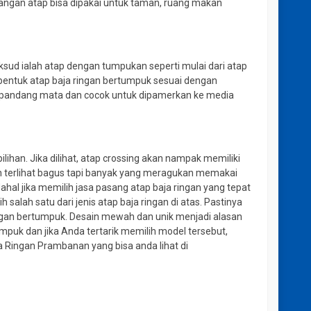
Ruangan atap bisa dipakai untuk taman, ruang makan
aksud ialah atap dengan tumpukan seperti mulai dari atap
bentuk atap baja ringan bertumpuk sesuai dengan
dipandang mata dan cocok untuk dipamerkan ke media
han. Jika dilihat, atap crossing akan nampak memiliki
 terlihat bagus tapi banyak yang meragukan memakai
hal jika memilih jasa pasang atap baja ringan yang tepat
salah satu dari jenis atap baja ringan di atas. Pastinya
 ringan bertumpuk. Desain mewah dan unik menjadi alasan
puk dan jika Anda tertarik memilih model tersebut,
a Ringan Prambanan yang bisa anda lihat di