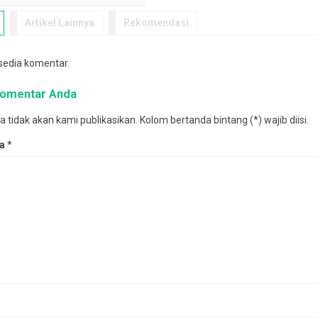
Artikel Lainnya
Rekomendasi
rsedia komentar.
 komentar Anda
tidak akan kami publikasikan. Kolom bertanda bintang (*) wajib diisi.
da
*