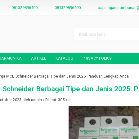
081329896400
081329896400
bajaringanprambanan
 HARMONIKA
ARTIKEL
KATALOG
PRIVACY POLICY
rga MCB Schneider Berbagai Tipe dan Jenis 2025: Panduan Lengkap Anda
ogja
Baja Ringan Prambanan Sebagai
Daftar Harga Kabel Listrik
Schneider Berbagai Tipe dan Jenis 2025: 
Distributor Baja Ringan Boyolali
Semua Merk Terbaru
*Harga Hubungi CS
*Harga Hubungi CS
tober 2023 oleh admin / Dilihat: 305 kali
Tersedia
Tersedia