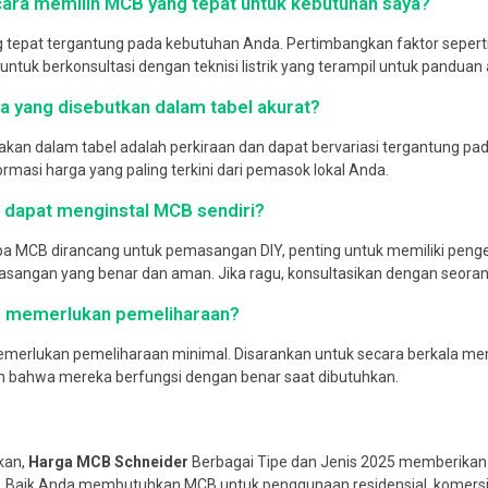
cara memilih MCB yang tepat untuk kebutuhan saya?
tepat tergantung pada kebutuhan Anda. Pertimbangkan faktor seperti j
ntuk berkonsultasi dengan teknisi listrik yang terampil untuk panduan a
a yang disebutkan dalam tabel akurat?
akan dalam tabel adalah perkiraan dan dapat bervariasi tergantung p
masi harga yang paling terkini dari pemasok lokal Anda.
 dapat menginstal MCB sendiri?
a MCB dirancang untuk pemasangan DIY, penting untuk memiliki penge
ngan yang benar dan aman. Jika ragu, konsultasikan dengan seorang te
B memerlukan pemeliharaan?
merlukan pemeliharaan minimal. Disarankan untuk secara berkala meme
 bahwa mereka berfungsi dengan benar saat dibutuhkan.
kan,
Harga MCB Schneider
Berbagai Tipe dan Jenis 2025 memberika
c. Baik Anda membutuhkan MCB untuk penggunaan residensial, komersial, 