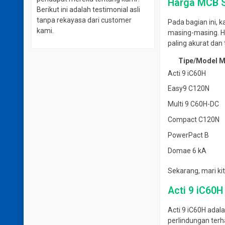
Harga MCB S
Berikut ini adalah testimonial asli
tanpa rekayasa dari customer
Pada bagian ini, 
kami.
masing-masing. H
paling akurat dan 
Tipe/Model 
Acti 9 iC60H
Easy9 C120N
Multi 9 C60H-DC
Compact C120N
PowerPact B
Domae 6 kA
Sekarang, mari ki
Acti 9 iC60H
Acti 9 iC60H ada
perlindungan terh