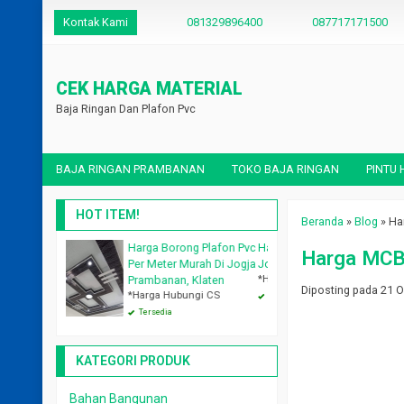
Kontak Kami
081329896400
087717171500
CEK HARGA MATERIAL
Baja Ringan Dan Plafon Pvc
BAJA RINGAN PRAMBANAN
TOKO BAJA RINGAN
PINTU
HOT ITEM!
Beranda
»
Blog
»
Ha
g Plafon Pvc
Harga Jasa Pasang Atap Baja Ringan di
Jasa Pasang Plafon Pvc J
Harga MCB 
*Harga Hubungi CS
rah Di Jogja
Jogja
*Harga Hubungi CS
Klaten
Tersedia
Diposting pada 21 Oc
ngi CS
Tersedia
KATEGORI PRODUK
Bahan Bangunan