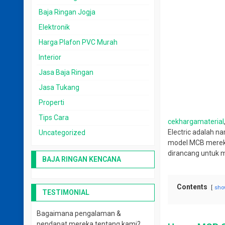
Baja Ringan Jogja
Elektronik
Harga Plafon PVC Murah
Interior
Jasa Baja Ringan
Jasa Tukang
Properti
Tips Cara
cekhargamaterial
Electric adalah na
Uncategorized
model MCB mereka.
dirancang untuk 
BAJA RINGAN KENCANA
Contents
sho
TESTIMONIAL
Bagaimana pengalaman &
pendapat mereka tentang kami?