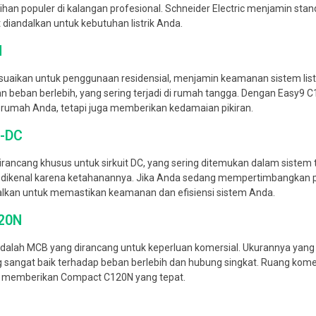
ihan populer di kalangan profesional. Schneider Electric menjamin stan
 diandalkan untuk kebutuhan listrik Anda.
N
suaikan untuk penggunaan residensial, menjamin keamanan sistem list
n beban berlebih, yang sering terjadi di rumah tangga. Dengan Easy9 
 rumah Anda, tetapi juga memberikan kedamaian pikiran.
H-DC
irancang khusus untuk sirkuit DC, yang sering ditemukan dalam siste
dikenal karena ketahanannya. Jika Anda sedang mempertimbangkan pe
alkan untuk memastikan keamanan dan efisiensi sistem Anda.
20N
alah MCB yang dirancang untuk keperluan komersial. Ukurannya ya
 sangat baik terhadap beban berlebih dan hubung singkat. Ruang komersia
ic memberikan Compact C120N yang tepat.
B