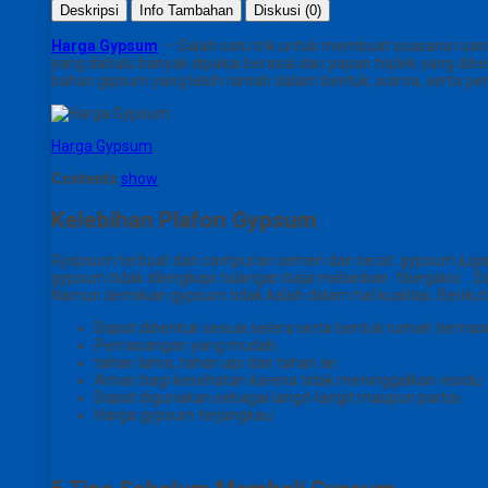
Deskripsi
Info Tambahan
Diskusi (0)
Harga Gypsum
– Salah satu trik untuk membuat suasana ruan
yang dahulu banyak dipakai berasal dari papan triplek yang dibe
bahan gipsum yang lebih ramah dalam bentuk, warna, serta p
Harga Gypsum
Contents
show
Kelebihan Plafon Gypsum
Gyspsum terbuat dari campuran semen dan serat.
gypsum juga
gypsum tidak dilengkapi tulangan baja melainkan
fiberglass
.
Da
Namun demikian gypsum tidak kalah dalam hal kualitas.
Berikut
Dapat dibentuk sesuai selera serta bentuk rumah terma
Pemasangan yang mudah
tahan lama, tahan api dan tahan air
Aman bagi kesehatan karena tidak meninggalkan residu
Dapat digunakan sebagai langit-langit maupun partisi
Harga gypsum terjangkau