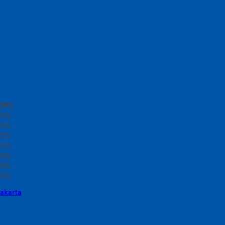
RP.)
500,-
500,-
250,-
550,-
400,-
300,-
500,-
yakarta