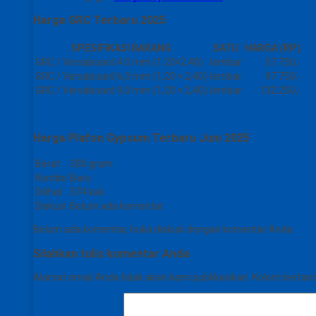
Harga GRC Terbaru 2025
SPESIFIKASI BARANG
SATU
HARGA (RP.)
GRC / Versaboard 4.0 mm (1.20×2.40)
lembar
57.750,-
GRC / Versaboard 6,0 ​​mm (1,20 × 2,40)
lembar
97.750,-
GRC / Versaboard 9,0 mm (1,20 × 2,40)
lembar
132.250,-
Harga Plafon Gypsum Terbaru Juni 2025
Berat
300 gram
Kondisi
Baru
Dilihat
374 kali
Diskusi
Belum ada komentar
Belum ada komentar, buka diskusi dengan komentar Anda.
Silahkan tulis komentar Anda
Alamat email Anda tidak akan kami publikasikan. Kolom bertanda 