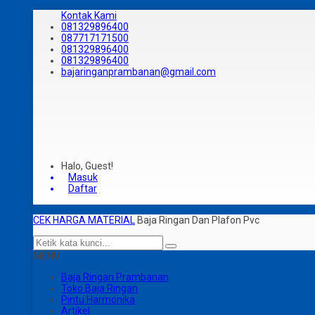
Kontak Kami
081329896400
087717171500
081329896400
081329896400
bajaringanprambanan@gmail.com
Halo, Guest!
Masuk
Daftar
CEK HARGA MATERIAL
Baja Ringan Dan Plafon Pvc
MENU
Baja Ringan Prambanan
Toko Baja Ringan
Pintu Harmonika
Artikel