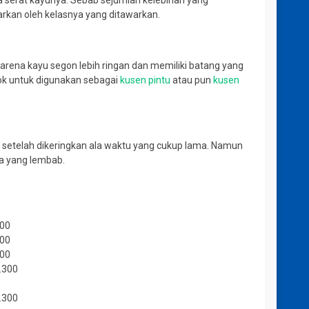
a serat kayunya.
Sebab sejumlah kelebihan yang
warkan oleh kelasnya yang ditawarkan.
arena kayu segon lebih ringan dan memiliki batang yang
ok untuk digunakan sebagai
kusen pintu
atau pun
kusen
 setelah dikeringkan ala waktu yang cukup lama.
Namun
a yang lembab.
800
500
500
.300
.300