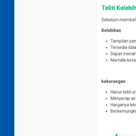
Teliti Kele
Sebelum membeli k
Kelebihan
Tampilan yan
Tersedia dal
Dapat menah
Memiliki ket
kekurangan
Harus teliti 
Menyerap ai
Harganya leb
Berkemungkin