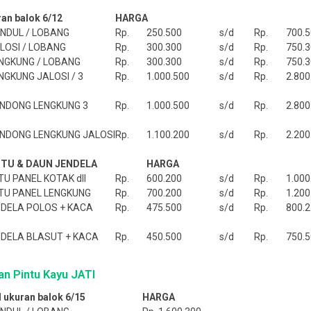
an balok 6/12
HARGA
NDUL / LOBANG
Rp.
250.500
s/d
Rp.
700.
LOSI / LOBANG
Rp.
300.300
s/d
Rp.
750.
NGKUNG / LOBANG
Rp.
300.300
s/d
Rp.
750.
GKUNG JALOSI / 3
Rp.
1.000.500
s/d
Rp.
2.800
NDONG LENGKUNG 3
Rp.
1.000.500
s/d
Rp.
2.800
NDONG LENGKUNG JALOSI
Rp.
1.100.200
s/d
Rp.
2.200
NTU & DAUN JENDELA
HARGA
U PANEL KOTAK dll
Rp.
600.200
s/d
Rp.
1.000
TU PANEL LENGKUNG
Rp.
700.200
s/d
Rp.
1.200
DELA POLOS + KACA
Rp.
475.500
s/d
Rp.
800.
DELA BLASUT + KACA
Rp.
450.500
s/d
Rp.
750.
n Pintu Kayu JATI
 ukuran balok 6/15
HARGA