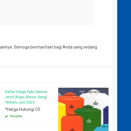
ngannya.
Semoga bermanfaat bagi Anda yang sedang
Daftar Harga Paku Semua
Harga Se
Jenis (Kayu, Beton, Seng)
Terbaru 
Terbaru Juni 2025
Mei 202
*Harga Hubungi CS
*Harga 
Tersedia
Tersed