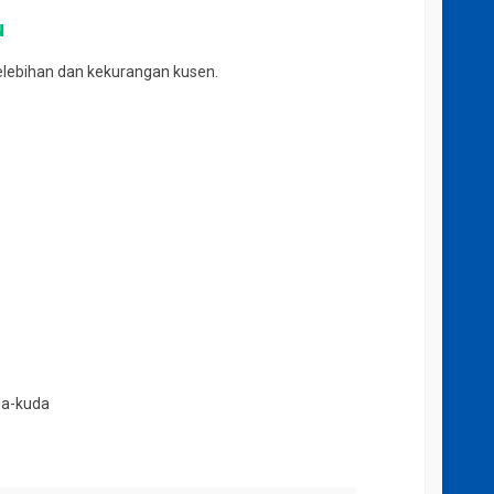
u
kelebihan dan kekurangan kusen.
da-kuda