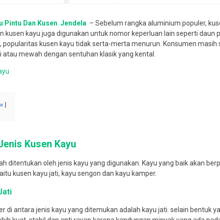
u Pintu Dan Kusen
Jendela
– Sebelum rangka aluminium populer, kuse
n kusen kayu juga digunakan untuk nomor keperluan lain seperti daun pi
 popularitas kusen kayu tidak serta-merta menurun.
Konsumen masih s
i atau mewah dengan sentuhan klasik yang kental.
ayu
w
Jenis Kusen Kayu
lah ditentukan oleh jenis kayu yang digunakan.
Kayu yang baik akan be
aitu kusen kayu jati, kayu sengon dan kayu kamper.
Jati
r di antara jenis kayu yang ditemukan adalah kayu jati.
selain bentuk ya