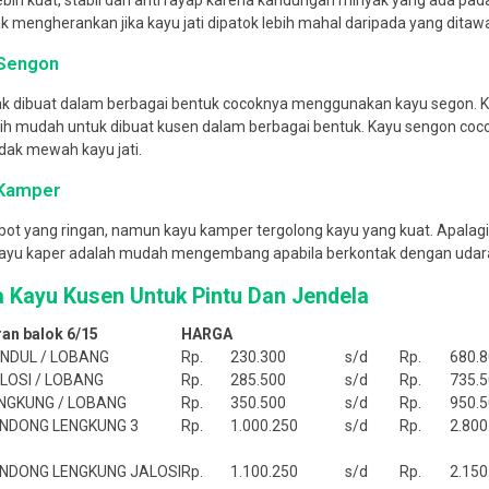
ebih kuat, stabil dan anti rayap karena kandungan minyak yang ada pad
dak mengherankan jika kayu jati dipatok lebih mahal daripada yang dita
 Sengon
k dibuat dalam berbagai bentuk cocoknya menggunakan kayu segon.
K
bih mudah untuk dibuat kusen dalam berbagai bentuk.
Kayu sengon coc
dak mewah kayu jati.
 Kamper
bot yang ringan, namun kayu kamper tergolong kayu yang kuat.
Apalagi
kayu kaper adalah mudah mengembang apabila berkontak dengan udar
a Kayu Kusen Untuk Pintu Dan Jendela
an balok 6/15
HARGA
NDUL / LOBANG
Rp.
230.300
s/d
Rp.
680.
LOSI / LOBANG
Rp.
285.500
s/d
Rp.
735.
NGKUNG / LOBANG
Rp.
350.500
s/d
Rp.
950.
NDONG LENGKUNG 3
Rp.
1.000.250
s/d
Rp.
2.800
NDONG LENGKUNG JALOSI
Rp.
1.100.250
s/d
Rp.
2.150