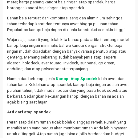
meter, harga pasang kanopi baja ringan atap spandek, harga
borongan kanopi baja ringan atap spandek
Bahan baja terbuat dari kombinasi seng dan aluminium sehingga
tahan terhadap karat dan tentunya awet hingga puluhan tahun.
Popularitas kanopi baja ringan di dunia konstruksi semakin tinggi.
Wajar saja, seperti yang telah kita bahas pada artikel tentang model
kanopi baja ringan minimalis bahwa kanopi dengan struktur baja
ringan mudah dipadukan dengan banyak variasi penutup atap atau
genteng.
Memang sekarang sudah banyak jenis atap, seperti
alderon, holodeck, avantguard, invideck, sunpanel, go green,
onduline, dan atap polycarbonate terpanjang.
Namun dari beberapa jenis
Kanopi
Atap Spandek
lebih awet dan
tahan lama.
Kelebihan atap spandek kanopi baja ringan adalah awet
puluhan tahun, tidak mudah bocor dan yang pasti tidak sobek atau
berkarat.
Sedangkan kekurangan kanopi dengan bahan ini adalah
agak bising saat hujan.
Arti dari atap spandek
Peran atap dalam rumah tidak boleh dianggap remeh.
Rumah yang
memiliki atap yang bagus akan membuat rumah Anda lebih nyaman
untuk ditinggali.
Atap rumah juga bisa dipilih berdasarkan budget